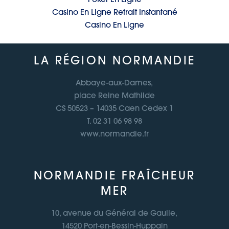
Poker En Ligne
Casino En Ligne Retrait Instantané
Casino En Ligne
LA RÉGION NORMANDIE
Abbaye-aux-Dames,
place Reine Mathilde
CS 50523 – 14035 Caen Cedex 1
T. 02 31 06 98 98
www.normandie.fr
NORMANDIE FRAÎCHEUR
MER
10, avenue du Général de Gaulle,
14520 Port-en-Bessin-Huppain