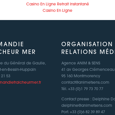
Casino En Ligne Retrait Instantané
Casino En Ligne
MANDIE
ORGANISATION
CHEUR MER
RELATIONS MÉD
ue du Général de Gaulle,
Agence ANIM & SENS
t-en-Bessin-Huppain
41 av Georges Clémenceau
1 21 53
95 160 Montmorency
andiefraicheurmer.fr
contact@animetsens.com
Tél. +33 (0)1 79 73 70 77
Contact presse : Delphine 
delphine@animetsens.com
Port. +33 (0)6 82 39 89 47