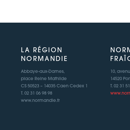
LA RÉGION
NOR
NORMANDIE
FRAÎ
Abbaye-aux-Dames,
10, aven
place Reine Mathilde
14520 Por
CS 50523 – 14035 Caen Cedex 1
T. 02 31 5
T. 02 31 06 98 98
www.norm
www.normandie.fr