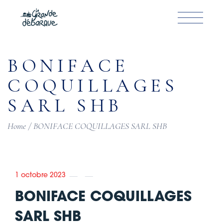
Skip
to
the
content
BONIFACE
COQUILLAGES
SARL SHB
Home
BONIFACE COQUILLAGES SARL SHB
1 octobre 2023
BONIFACE COQUILLAGES
SARL SHB