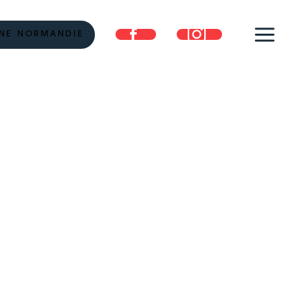
INE NORMANDIE