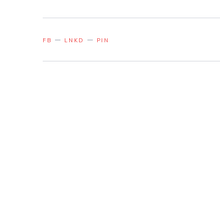
FB
LNKD
PIN