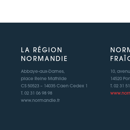
LA RÉGION
NOR
NORMANDIE
FRAÎ
Abbaye-aux-Dames,
10, aven
place Reine Mathilde
14520 Por
CS 50523 – 14035 Caen Cedex 1
T. 02 31 5
T. 02 31 06 98 98
www.norm
www.normandie.fr