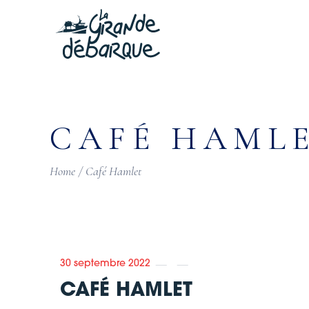
Skip
to
the
content
CAFÉ HAML
Home
Café Hamlet
30 septembre 2022
CAFÉ HAMLET