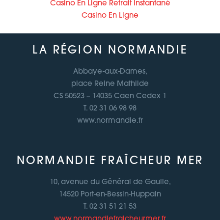
Casino En Ligne Retrait Instantané
Casino En Ligne
LA RÉGION NORMANDIE
Abbaye-aux-Dames,
place Reine Mathilde
CS 50523 – 14035 Caen Cedex 1
T. 02 31 06 98 98
www.normandie.fr
NORMANDIE FRAÎCHEUR MER
10, avenue du Général de Gaulle,
14520 Port-en-Bessin-Huppain
T. 02 31 51 21 53
www.normandiefraicheurmer.fr