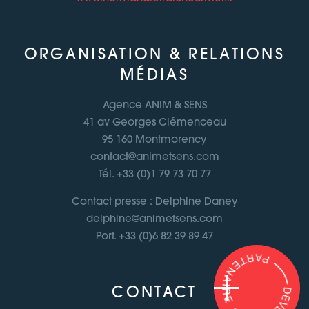
ORGANISATION & RELATIONS
MÉDIAS
Agence ANIM & SENS
41 av Georges Clémenceau
95 160 Montmorency
contact@animetsens.com
Tél. +33 (0)1 79 73 70 77
Contact presse : Delphine Daney
delphine@animetsens.com
Port. +33 (0)6 82 39 89 47
CONTACT