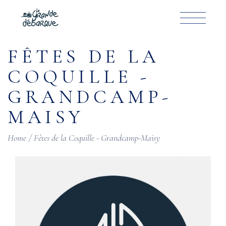
Skip
to
the
content
FÊTES DE LA
COQUILLE -
GRANDCAMP-
MAISY
Home
Fêtes de la Coquille - Grandcamp-Maisy