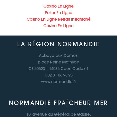
Casino En Ligne
Poker En Ligne
Casino En Ligne Retrait Instantané
Casino En Ligne
LA RÉGION NORMANDIE
Abbaye-aux-Dames,
place Reine Mathilde
CS 50523 – 14035 Caen Cedex 1
T. 02 31 06 98 98
www.normandie.fr
NORMANDIE FRAÎCHEUR MER
10, avenue du Général de Gaulle,