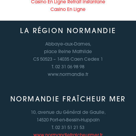
Casino En Ligne Retrait Instantané
Casino En Ligne
LA RÉGION NORMANDIE
Abbaye-aux-Dames,
place Reine Mathilde
CS 50523 – 14035 Caen Cedex 1
T. 02 31 06 98 98
www.normandie.fr
NORMANDIE FRAÎCHEUR MER
10, avenue du Général de Gaulle,
14520 Port-en-Bessin-Huppain
T. 02 31 51 21 53
www.normandiefraicheurmer.fr