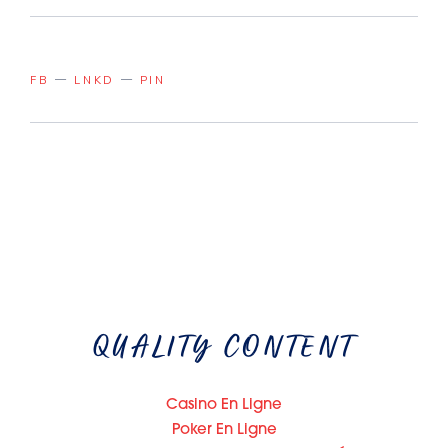
FB
LNKD
PIN
QUALITY CONTENT
Casino En Ligne
Poker En Ligne