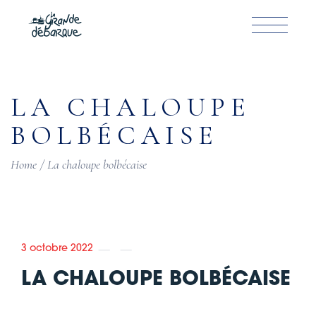
Skip
to
the
content
LA CHALOUPE
BOLBÉCAISE
Home
La chaloupe bolbécaise
3 octobre 2022
LA CHALOUPE BOLBÉCAISE