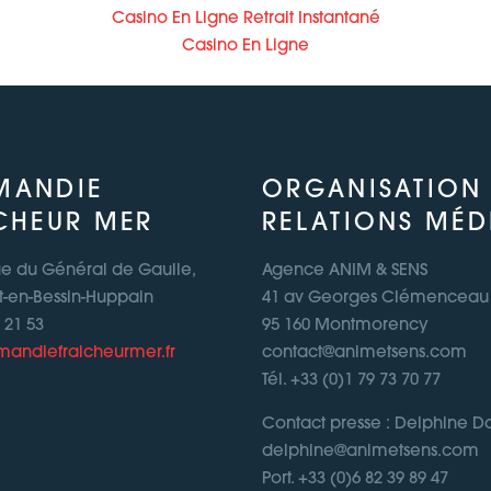
Casino En Ligne Retrait Instantané
Casino En Ligne
MANDIE
ORGANISATION
CHEUR MER
RELATIONS MÉD
ue du Général de Gaulle,
Agence ANIM & SENS
t-en-Bessin-Huppain
41 av Georges Clémenceau
1 21 53
95 160 Montmorency
andiefraicheurmer.fr
contact@animetsens.com
Tél. +33 (0)1 79 73 70 77
Contact presse : Delphine 
delphine@animetsens.com
Port. +33 (0)6 82 39 89 47