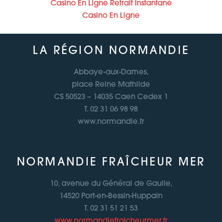
Casino En Ligne Retrait Instantané
Casino En Ligne
LA RÉGION NORMANDIE
Abbaye-aux-Dames,
place Reine Mathilde
CS 50523 – 14035 Caen Cedex 1
T. 02 31 06 98 98
www.normandie.fr
NORMANDIE FRAÎCHEUR MER
10, avenue du Général de Gaulle,
14520 Port-en-Bessin-Huppain
T. 02 31 51 21 53
www.normandiefraicheurmer.fr