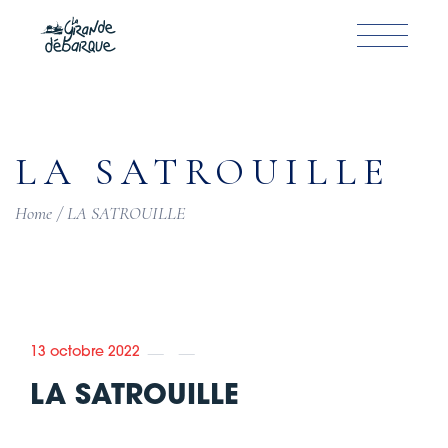
Skip
to
the
content
LA SATROUILLE
Home
LA SATROUILLE
13 octobre 2022
LA SATROUILLE