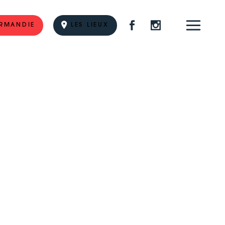
RMANDIE
LES LIEUX