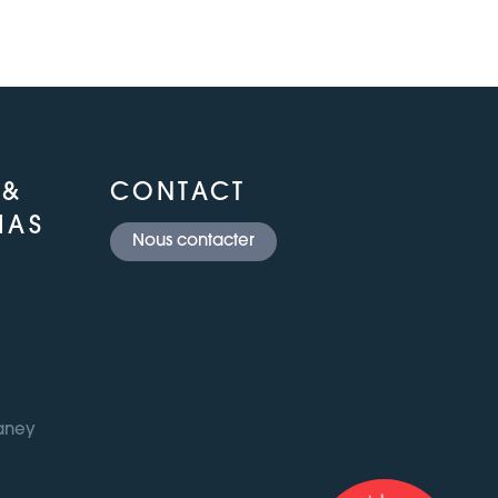
 &
CONTACT
IAS
Nous contacter
Daney