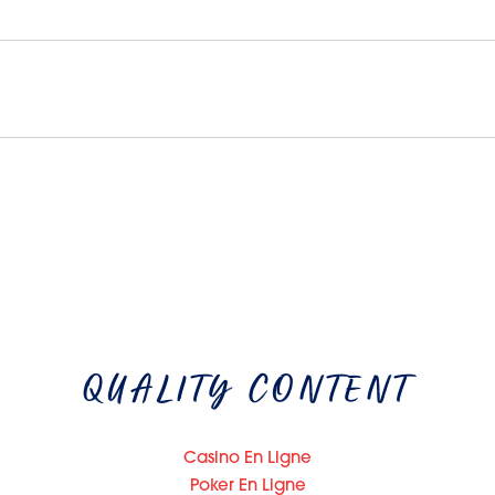
QUALITY CONTENT
Casino En Ligne
Poker En Ligne