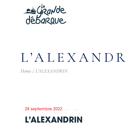
Skip
to
the
content
L’ALEXANDR
Home
L’ALEXANDRIN
28 septembre 2022
L’ALEXANDRIN