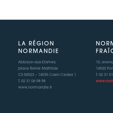
LA RÉGION
NOR
NORMANDIE
FRAÎ
Abbaye-aux-Dames,
10, aven
place Reine Mathilde
14520 Por
CS 50523 – 14035 Caen Cedex 1
T. 02 31 5
T. 02 31 06 98 98
www.norm
www.normandie.fr