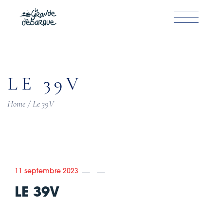
Skip
to
the
content
LE 39V
Home
Le 39V
11 septembre 2023
LE 39V