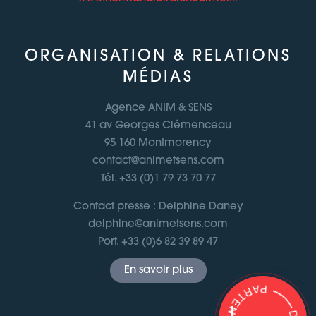
ORGANISATION & RELATIONS
MÉDIAS
Agence ANIM & SENS
41 av Georges Clémenceau
95 160 Montmorency
contact@animetsens.com
Tél. +33 (0)1 79 73 70 77
Contact presse : Delphine Daney
delphine@animetsens.com
Port. +33 (0)6 82 39 89 47
En savoir plus