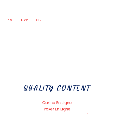
FB
LNKD
PIN
QUALITY CONTENT
Casino En Ligne
Poker En Ligne