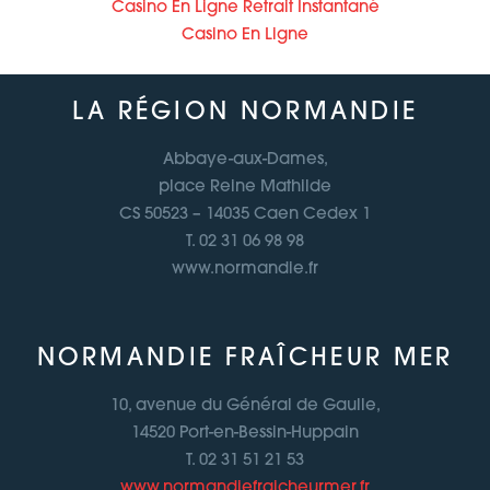
Casino En Ligne Retrait Instantané
Casino En Ligne
LA RÉGION NORMANDIE
Abbaye-aux-Dames,
place Reine Mathilde
CS 50523 – 14035 Caen Cedex 1
T. 02 31 06 98 98
www.normandie.fr
NORMANDIE FRAÎCHEUR MER
10, avenue du Général de Gaulle,
14520 Port-en-Bessin-Huppain
T. 02 31 51 21 53
www.normandiefraicheurmer.fr