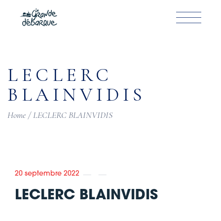
Skip
to
the
content
LECLERC
BLAINVIDIS
Home
LECLERC BLAINVIDIS
20 septembre 2022
LECLERC BLAINVIDIS