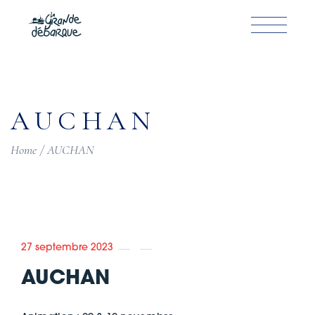
Skip
to
the
content
AUCHAN
Home
AUCHAN
27 septembre 2023
AUCHAN