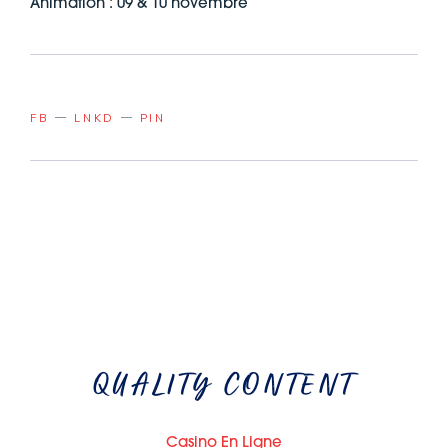
Animation : 09 & 10 novembre
FB
LNKD
PIN
QUALITY CONTENT
Casino En Ligne