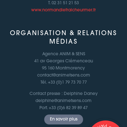
T. 02 31 51 21 53
www.normandiefraicheurmer.fr
ORGANISATION & RELATIONS
MÉDIAS
Agence ANIM & SENS
41 av Georges Clémenceau
95 160 Montmorency
contact@animetsens.com
Tél. +33 (0)1 79 73 70 77
Contact presse : Delphine Daney
delphine@animetsens.com
Port. +33 (0)6 82 39 89 47
En savoir plus