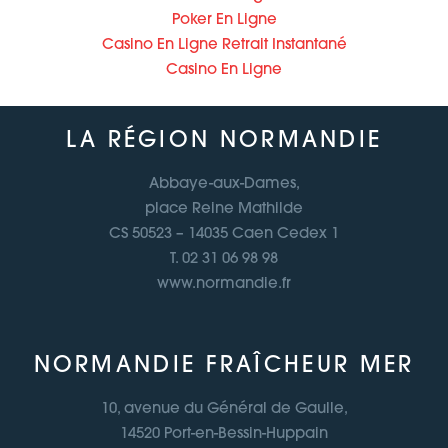
Poker En Ligne
Casino En Ligne Retrait Instantané
Casino En Ligne
LA RÉGION NORMANDIE
Abbaye-aux-Dames,
place Reine Mathilde
CS 50523 – 14035 Caen Cedex 1
T. 02 31 06 98 98
www.normandie.fr
NORMANDIE FRAÎCHEUR MER
10, avenue du Général de Gaulle,
14520 Port-en-Bessin-Huppain