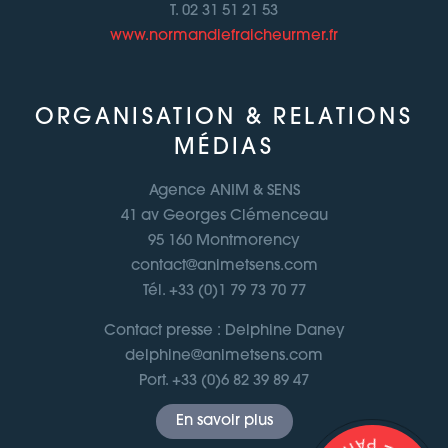
T. 02 31 51 21 53
www.normandiefraicheurmer.fr
ORGANISATION & RELATIONS
MÉDIAS
Agence ANIM & SENS
41 av Georges Clémenceau
95 160 Montmorency
contact@animetsens.com
Tél. +33 (0)1 79 73 70 77
Contact presse : Delphine Daney
delphine@animetsens.com
Port. +33 (0)6 82 39 89 47
En savoir plus