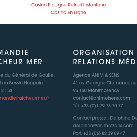
Casino En Ligne Retrait Instantané
Casino En Ligne
MANDIE
ORGANISATION
CHEUR MER
RELATIONS MÉD
ue du Général de Gaulle,
Agence ANIM & SENS
t-en-Bessin-Huppain
41 av Georges Clémenceau
1 21 53
95 160 Montmorency
andiefraicheurmer.fr
contact@animetsens.com
Tél. +33 (0)1 79 73 70 77
Contact presse : Delphine 
delphine@animetsens.com
Port. +33 (0)6 82 39 89 47