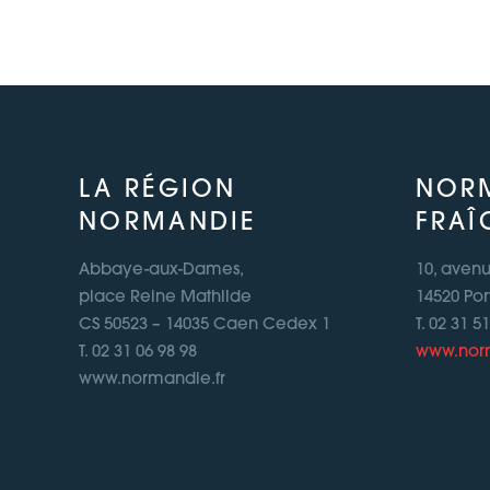
LA RÉGION
NOR
NORMANDIE
FRAÎ
Abbaye-aux-Dames,
10, aven
place Reine Mathilde
14520 Por
CS 50523 – 14035 Caen Cedex 1
T. 02 31 5
T. 02 31 06 98 98
www.norm
www.normandie.fr