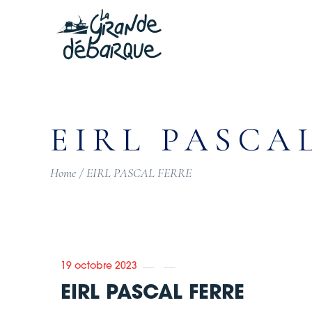
Skip
to
the
content
EIRL PASCA
Home
EIRL PASCAL FERRE
19 octobre 2023
EIRL PASCAL FERRE