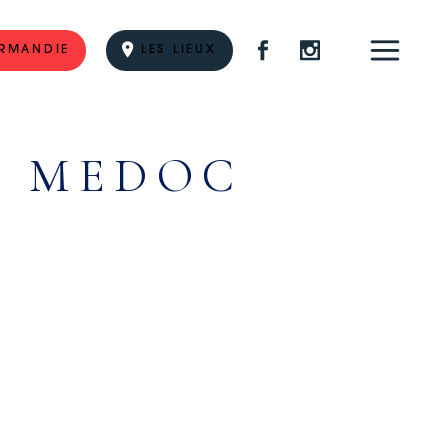
RMANDIE
LES LIEUX
T MEDOC