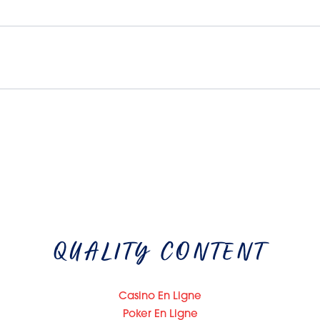
QUALITY CONTENT
Casino En Ligne
Poker En Ligne