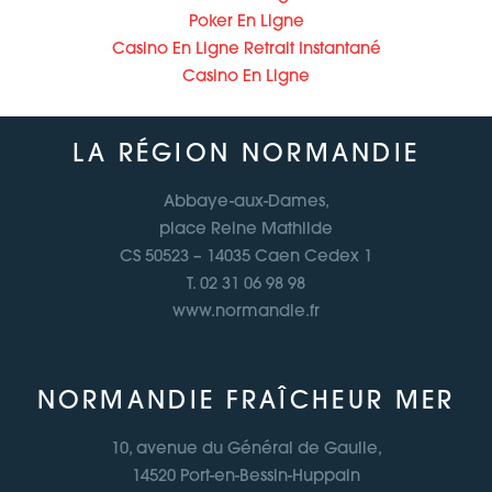
Poker En Ligne
Casino En Ligne Retrait Instantané
Casino En Ligne
LA RÉGION NORMANDIE
Abbaye-aux-Dames,
place Reine Mathilde
CS 50523 – 14035 Caen Cedex 1
T. 02 31 06 98 98
www.normandie.fr
NORMANDIE FRAÎCHEUR MER
10, avenue du Général de Gaulle,
14520 Port-en-Bessin-Huppain