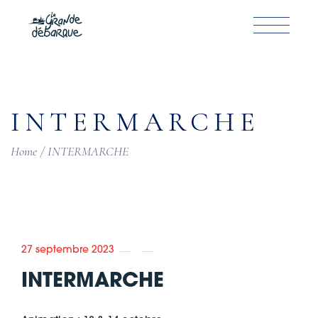
Skip
to
the
content
INTERMARCHE
Home
INTERMARCHE
27 septembre 2023
INTERMARCHE