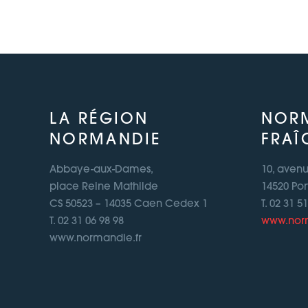
LA RÉGION
NOR
NORMANDIE
FRAÎ
Abbaye-aux-Dames,
10, aven
place Reine Mathilde
14520 Por
CS 50523 – 14035 Caen Cedex 1
T. 02 31 5
T. 02 31 06 98 98
www.norm
www.normandie.fr