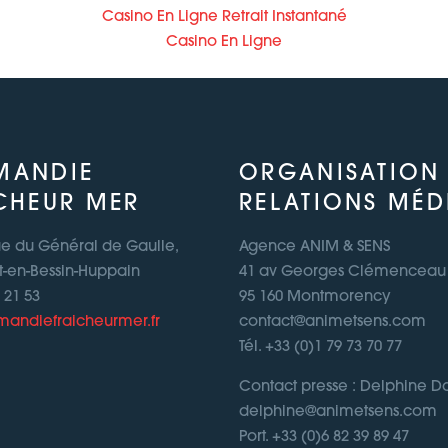
Casino En Ligne Retrait Instantané
Casino En Ligne
MANDIE
ORGANISATION
CHEUR MER
RELATIONS MÉD
ue du Général de Gaulle,
Agence ANIM & SENS
t-en-Bessin-Huppain
41 av Georges Clémenceau
1 21 53
95 160 Montmorency
andiefraicheurmer.fr
contact@animetsens.com
Tél. +33 (0)1 79 73 70 77
Contact presse : Delphine 
delphine@animetsens.com
Port. +33 (0)6 82 39 89 47