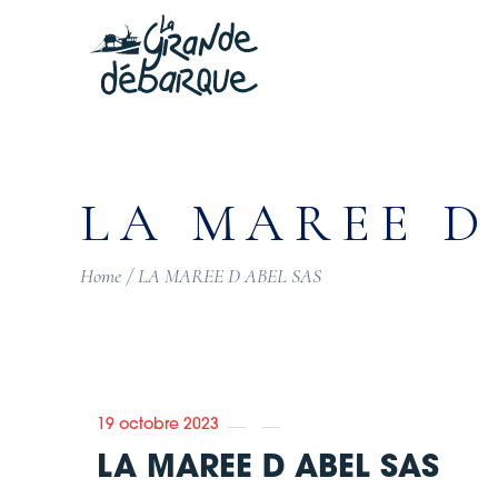
Skip
to
the
content
LA MAREE D
Home
LA MAREE D ABEL SAS
19 octobre 2023
LA MAREE D ABEL SAS