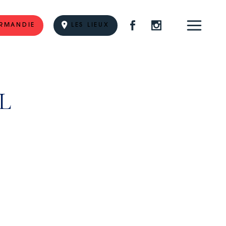
RMANDIE
LES LIEUX
L