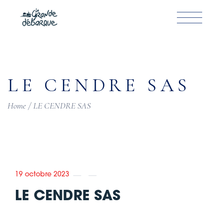
Skip
to
the
content
LE CENDRE SAS
Home
LE CENDRE SAS
19 octobre 2023
LE CENDRE SAS