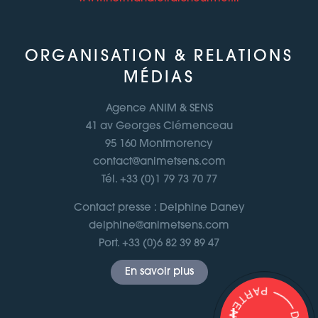
ORGANISATION & RELATIONS
MÉDIAS
Agence ANIM & SENS
41 av Georges Clémenceau
95 160 Montmorency
contact@animetsens.com
Tél. +33 (0)1 79 73 70 77
Contact presse : Delphine Daney
delphine@animetsens.com
Port. +33 (0)6 82 39 89 47
En savoir plus