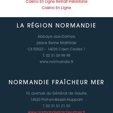
Casino En Ligne Retrait Instantané
Casino En Ligne
LA RÉGION NORMANDIE
Abbaye-aux-Dames,
place Reine Mathilde
CS 50523 – 14035 Caen Cedex 1
T. 02 31 06 98 98
www.normandie.fr
NORMANDIE FRAÎCHEUR MER
10, avenue du Général de Gaulle,
14520 Port-en-Bessin-Huppain
T. 02 31 51 21 53
www.normandiefraicheurmer.fr