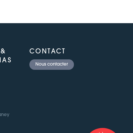
 &
CONTACT
IAS
Nous contacter
Daney