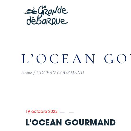
Skip
to
the
content
L’OCEAN G
Home
L’OCEAN GOURMAND
19 octobre 2023
L’OCEAN GOURMAND