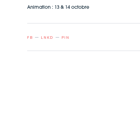
Animation : 13 & 14 octobre
FB
LNKD
PIN