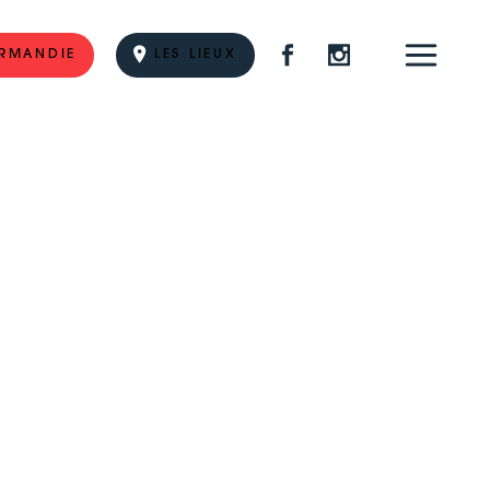
RMANDIE
LES LIEUX