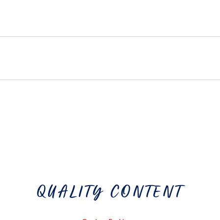
QUALITY CONTENT