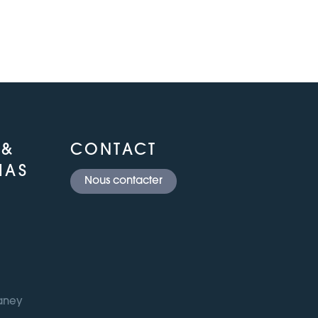
 &
CONTACT
IAS
Nous contacter
Daney