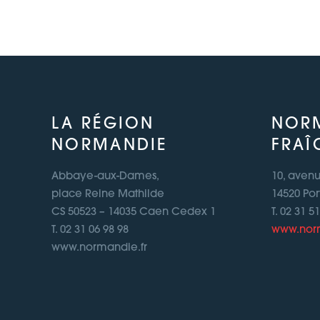
LA RÉGION
NOR
NORMANDIE
FRAÎ
Abbaye-aux-Dames,
10, aven
place Reine Mathilde
14520 Por
CS 50523 – 14035 Caen Cedex 1
T. 02 31 5
T. 02 31 06 98 98
www.norm
www.normandie.fr