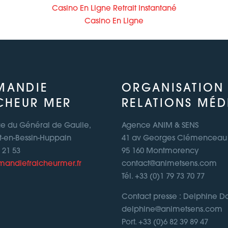
Casino En Ligne Retrait Instantané
Casino En Ligne
MANDIE
ORGANISATION
CHEUR MER
RELATIONS MÉD
ue du Général de Gaulle,
Agence ANIM & SENS
t-en-Bessin-Huppain
41 av Georges Clémenceau
1 21 53
95 160 Montmorency
andiefraicheurmer.fr
contact@animetsens.com
Tél. +33 (0)1 79 73 70 77
Contact presse : Delphine 
delphine@animetsens.com
Port. +33 (0)6 82 39 89 47