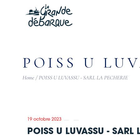
Skip
to
the
content
POISS U LU
Home
POISS U LUVASSU - SARL LA PECHERIE
19 octobre 2023
POISS U LUVASSU - SARL 