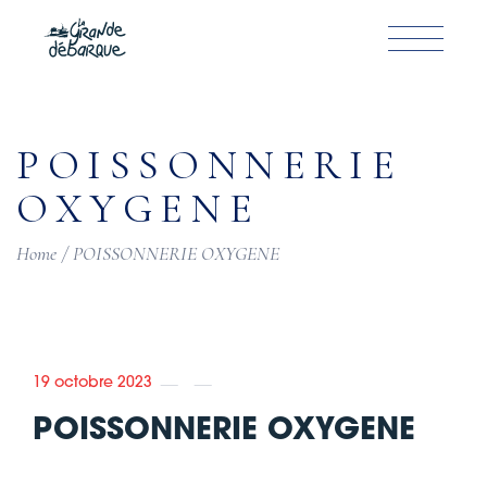
Skip
to
the
content
POISSONNERIE
OXYGENE
Home
POISSONNERIE OXYGENE
19 octobre 2023
POISSONNERIE OXYGENE