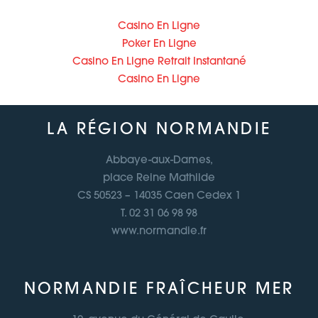
Casino En Ligne
Poker En Ligne
Casino En Ligne Retrait Instantané
Casino En Ligne
LA RÉGION NORMANDIE
Abbaye-aux-Dames,
place Reine Mathilde
CS 50523 – 14035 Caen Cedex 1
T. 02 31 06 98 98
www.normandie.fr
NORMANDIE FRAÎCHEUR MER