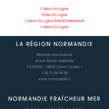
Casino En Ligne
Poker En Ligne
Casino En Ligne Retrait Instantané
Casino En Ligne
LA RÉGION NORMANDIE
Abbaye-aux-Dames,
place Reine Mathilde
CS 50523 – 14035 Caen Cedex 1
T. 02 31 06 98 98
www.normandie.fr
NORMANDIE FRAÎCHEUR MER