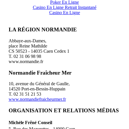
Poker En Ligne
Casino En Ligne Retrait Instantané
Casino En Ligne
LA RÉGION NORMANDIE
Abbaye-aux-Dames,
place Reine Mathilde
CS 50523 - 14035 Caen Cedex 1
T. 02 31 06 98 98
www.normandie.fr
Normandie Fraîcheur Mer
10, avenue du Général de Gaulle,
14520 Port-en-Bessin-Huppain
T. 02 31 51 21 53
www.normandiefraicheurmer.fr
ORGANISATION ET RELATIONS MÉDIAS
Michèle Frêné Conseil
5, Rue des Mazurettes 14000 Caen