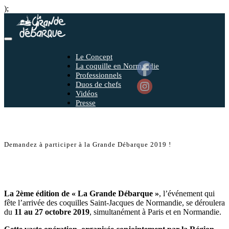
);
Toggle
navigation
Le Concept
La coquille en Normandie
Professionnels
Duos de chefs
Vidéos
Presse
Demandez à participer à la Grande Débarque 2019 !
La 2ème édition de « La Grande Débarque »
, l’événement qui
fête l’arrivée des coquilles Saint-Jacques de Normandie, se déroulera
du
11 au 27 octobre 2019
, simultanément à Paris et en Normandie.