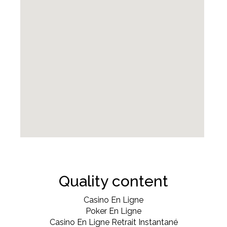
Quality content
Casino En Ligne
Poker En Ligne
Casino En Ligne Retrait Instantané