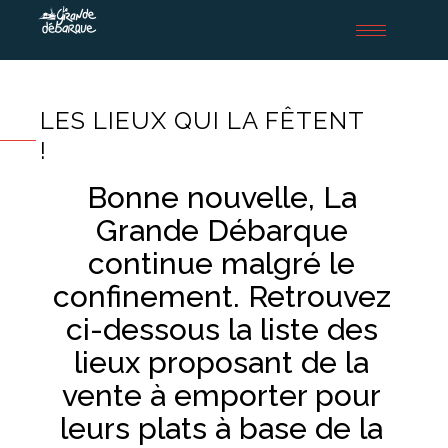
Toggle
navigation
LES LIEUX QUI LA FÊTENT
!
Bonne nouvelle, La
Grande Débarque
continue malgré le
confinement. Retrouvez
ci-dessous la liste des
lieux proposant de la
vente à emporter pour
leurs plats à base de la