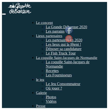
Toggle
navigation
Le concept
La Grande Débarque 2020
Les parrains
Lieux partenaires
Les partenaires en 2020
Les lieux qui la fêtent !
Déposer sa candidature
Le Fish Truck Tour
La coquille Saint-Jacques de Normandie
La coquille Saint-Jacques de
Normandie
Recettes
Les Fournisseurs
le jeu
Le Jeu Consommateur
Où jouer ?
Galerie
Photos
Vidéos
Presse